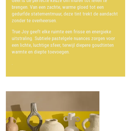
Geel is de perfecte keuze om muren tot leven te
brengen. Van een zachte, warme gloed tot een
gedurfde statementmuur, deze tint trekt de aandacht
zonder te overheersen.
True Joy geeft elke ruimte een frisse en energieke
uitstraling. Subtiele pastelgele nuances zorgen voor
een lichte, luchtige sfeer, terwijl diepere goudtinten
warmte en diepte toevoegen.
.