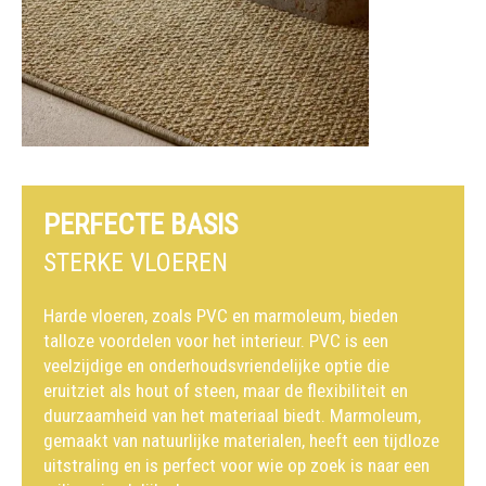
PERFECTE BASIS
STERKE VLOEREN
Harde vloeren, zoals PVC en marmoleum, bieden
talloze voordelen voor het interieur. PVC is een
veelzijdige en onderhoudsvriendelijke optie die
eruitziet als hout of steen, maar de flexibiliteit en
duurzaamheid van het materiaal biedt. Marmoleum,
gemaakt van natuurlijke materialen, heeft een tijdloze
uitstraling en is perfect voor wie op zoek is naar een