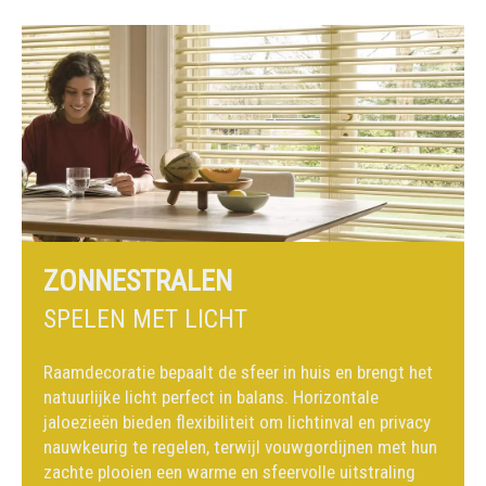
ZONNESTRALEN
SPELEN MET LICHT
Raamdecoratie bepaalt de sfeer in huis en brengt het
natuurlijke licht perfect in balans. Horizontale
jaloezieën bieden flexibiliteit om lichtinval en privacy
nauwkeurig te regelen, terwijl vouwgordijnen met hun
zachte plooien een warme en sfeervolle uitstraling