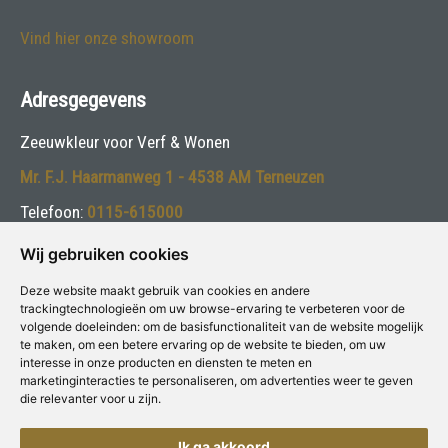
Vind hier onze showroom
Adresgegevens
Zeeuwkleur voor Verf & Wonen
Mr. F.J. Haarmanweg 1 - 4538 AM Terneuzen
Telefoon:
0115-615000
E-mail:
info@zeeuwkleur.nl
Wij gebruiken cookies
Deze website maakt gebruik van cookies en andere
Volg ons:
trackingtechnologieën om uw browse-ervaring te verbeteren voor de
volgende doeleinden:
om de basisfunctionaliteit van de website mogelijk
te maken
,
om een betere ervaring op de website te bieden
,
om uw
interesse in onze producten en diensten te meten en
marketinginteracties te personaliseren
,
om advertenties weer te geven
die relevanter voor u zijn
.
Deze winkel is aangesloten bij
Voor Verf & Wonen
Ik ga akkoord