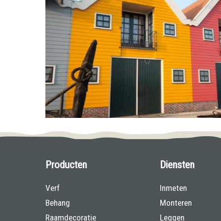
Producten
Diensten
Verf
Inmeten
Behang
Monteren
Raamdecoratie
Leggen