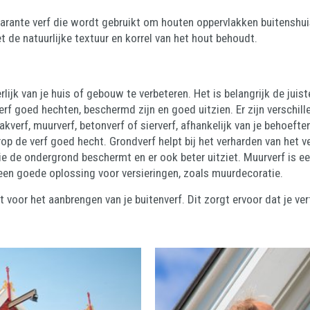
sparante verf die wordt gebruikt om houten oppervlakken buitensh
t de natuurlijke textuur en korrel van het hout behoudt.
rlijk van je huis of gebouw te verbeteren. Het is belangrijk de juis
rf goed hechten, beschermd zijn en goed uitzien. Er zijn verschill
 lakverf, muurverf, betonverf of sierverf, afhankelijk van je behoef
p de verf goed hecht. Grondverf helpt bij het verharden van het ve
ie de ondergrond beschermt en er ook beter uitziet. Muurverf is e
een goede oplossing voor versieringen, zoals muurdecoratie.
t voor het aanbrengen van je buitenverf. Dit zorgt ervoor dat je 