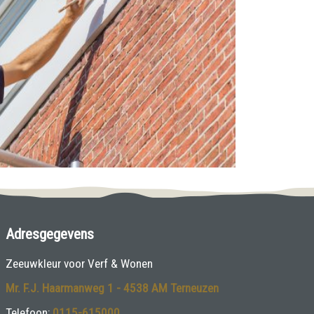
Adresgegevens
Zeeuwkleur voor Verf & Wonen
Mr. F.J. Haarmanweg 1 - 4538 AM Terneuzen
Telefoon:
0115-615000