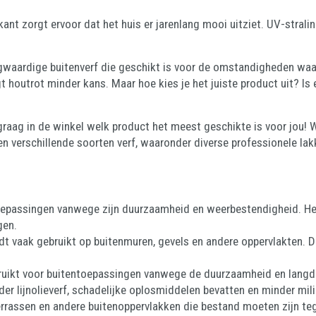
t zorgt ervoor dat het huis er jarenlang mooi uitziet. UV-stralin
aardige buitenverf die geschikt is voor de omstandigheden waarin
 houtrot minder kans. Maar hoe kies je het juiste product uit? Is
graag in de winkel welk product het meest geschikte is voor jou!
ben verschillende soorten verf, waaronder diverse professionele la
ntoepassingen vanwege zijn duurzaamheid en weerbestendigheid. He
gen.
ordt vaak gebruikt op buitenmuren, gevels en andere oppervlakten. 
ebruikt voor buitentoepassingen vanwege de duurzaamheid en langdu
r lijnolieverf, schadelijke oplosmiddelen bevatten en minder mili
terrassen en andere buitenoppervlakken die bestand moeten zijn te