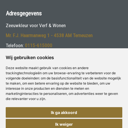
Adresgegevens
Zeeuwkleur voor Verf & Wonen
Mr. F.J. Haarmanweg 1 - 4538 AM Terneuzen
Telefoon:
0115-615000
E-mail:
info@zeeuwkleur.nl
Wij gebruiken cookies
Deze website maakt gebruik van cookies en andere
Volg ons:
trackingtechnologieën om uw browse-ervaring te verbeteren voor de
volgende doeleinden:
om de basisfunctionaliteit van de website mogelijk
te maken
,
om een betere ervaring op de website te bieden
,
om uw
interesse in onze producten en diensten te meten en
marketinginteracties te personaliseren
,
om advertenties weer te geven
die relevanter voor u zijn
.
Deze winkel is aangesloten bij
Voor Verf & Wonen
Ik ga akkoord
Ik weiger
Copyright © Concepts & Companies BV. Alle rechten voorbehouden.